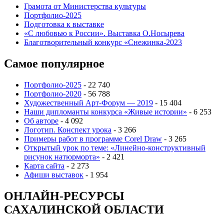
Грамота от Министерства культуры
Портфолио-2025
Подготовка к выставке
«С любовью к России». Выставка О.Носырева
Благотворительный конкурс «Снежинка-2023
Самое популярное
Портфолио-2025
- 22 740
Портфолио-2020
- 56 788
Художественный Арт-Форум — 2019
- 15 404
Наши дипломанты конкурса «Живые истории»
- 6 253
Об авторе
- 4 092
Логотип. Конспект урока
- 3 266
Примеры работ в программе Corel Draw
- 3 265
Открытый урок по теме: «Линейно-конструктивный
рисунок натюрморта»
- 2 421
Карта сайта
- 2 273
Афиши выставок
- 1 954
ОНЛАЙН-РЕСУРСЫ
САХАЛИНСКОЙ ОБЛАСТИ