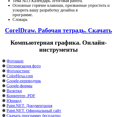
Тема №13 Календарь. Итоговая работа.
Основные горячие клавиши, призванные упростить и
ускорить вашу разработку дизайна в
программе.
Словарь
CorelDraw. Рабочая тетрадь. Скачать
Компьютерная графика. Онлайн-
инструменты
✽
Фотошоп
✽
Оптимизация фото
✽
Фотохостинг
✽
ColorHexa.com
✽
Google-переводчик
✽
Google-формы
✽
Визитки
✽
Конвертер .PDF
✽
Юникод
✽
Paint.NET. Документация
✽
Paint.NET. Официальный сайт
✽
Скачать программу бесплатно