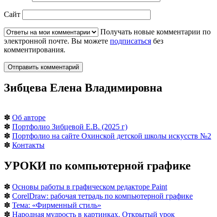
Сайт
Получать новые комментарии по
электронной почте. Вы можете
подписаться
без
комментирования.
Зибцева Елена Владимировна
✽
Об авторе
✽
Портфолио Зибцевой Е.В. (2025 г)
✽
Портфолио на сайте Охинской детской школы искусств №2
✽
Контакты
УРОКИ по компьютерной графике
✽
Основы работы в графическом редакторе Paint
✽
CorelDraw: рабочая тетрадь по компьютерной графике
✽
Тема: «Фирменный стиль»
✽
Народная мудрость в картинках. Открытый урок