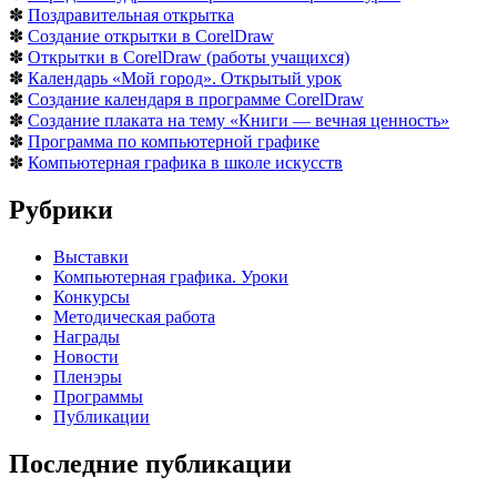
✽
Поздравительная открытка
✽
Создание открытки в CorelDraw
✽
Открытки в CorelDraw (работы учащихся)
✽
Календарь «Мой город». Открытый урок
✽
Создание календаря в программе CorelDraw
✽
Создание плаката на тему «Книги — вечная ценность»
✽
Программа по компьютерной графике
✽
Компьютерная графика в школе искусств
Рубрики
Выставки
Компьютерная графика. Уроки
Конкурсы
Методическая работа
Награды
Новости
Пленэры
Программы
Публикации
Последние публикации