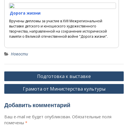
Дорога жизни
Вручены дипломы за участие в XVII Межрегиональной
выставке детского и юношеского художественного
творчества, направленной на сохранение исторической
памяти о Великой отечественной войне "Дорога жизни".
Новости
Н
Подготовка к выставке
а
Грамота от Министерства культуры
в
и
Добавить комментарий
г
а
Ваш e-mail не будет опубликован.
Обязательные поля
помечены
*
ц