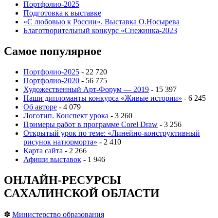
Портфолио-2025
Подготовка к выставке
«С любовью к России». Выставка О.Носырева
Благотворительный конкурс «Снежинка-2023
Самое популярное
Портфолио-2025
- 22 720
Портфолио-2020
- 56 775
Художественный Арт-Форум — 2019
- 15 397
Наши дипломанты конкурса «Живые истории»
- 6 245
Об авторе
- 4 079
Логотип. Конспект урока
- 3 260
Примеры работ в программе Corel Draw
- 3 256
Открытый урок по теме: «Линейно-конструктивный
рисунок натюрморта»
- 2 410
Карта сайта
- 2 266
Афиши выставок
- 1 946
ОНЛАЙН-РЕСУРСЫ
САХАЛИНСКОЙ ОБЛАСТИ
✽
Министерство образования