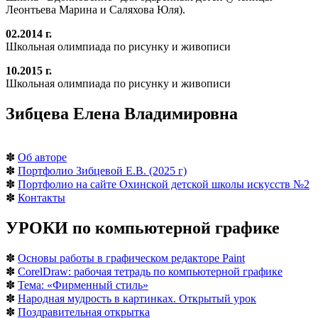
Леонтьева Марина и Саляхова Юля).
02.2014 г.
Школьная олимпиада по рисунку и живописи
10.2015 г.
Школьная олимпиада по рисунку и живописи
Зибцева Елена Владимировна
✽
Об авторе
✽
Портфолио Зибцевой Е.В. (2025 г)
✽
Портфолио на сайте Охинской детской школы искусств №2
✽
Контакты
УРОКИ по компьютерной графике
✽
Основы работы в графическом редакторе Paint
✽
CorelDraw: рабочая тетрадь по компьютерной графике
✽
Тема: «Фирменный стиль»
✽
Народная мудрость в картинках. Открытый урок
✽
Поздравительная открытка