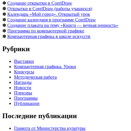
✽
Создание открытки в CorelDraw
✽
Открытки в CorelDraw (работы учащихся)
✽
Календарь «Мой город». Открытый урок
✽
Создание календаря в программе CorelDraw
✽
Создание плаката на тему «Книги — вечная ценность»
✽
Программа по компьютерной графике
✽
Компьютерная графика в школе искусств
Рубрики
Выставки
Компьютерная графика. Уроки
Конкурсы
Методическая работа
Награды
Новости
Пленэры
Программы
Публикации
Последние публикации
Грамота от Министерства культуры