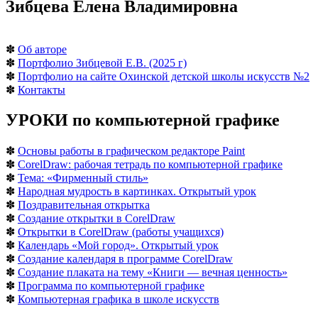
Зибцева Елена Владимировна
✽
Об авторе
✽
Портфолио Зибцевой Е.В. (2025 г)
✽
Портфолио на сайте Охинской детской школы искусств №2
✽
Контакты
УРОКИ по компьютерной графике
✽
Основы работы в графическом редакторе Paint
✽
CorelDraw: рабочая тетрадь по компьютерной графике
✽
Тема: «Фирменный стиль»
✽
Народная мудрость в картинках. Открытый урок
✽
Поздравительная открытка
✽
Создание открытки в CorelDraw
✽
Открытки в CorelDraw (работы учащихся)
✽
Календарь «Мой город». Открытый урок
✽
Создание календаря в программе CorelDraw
✽
Создание плаката на тему «Книги — вечная ценность»
✽
Программа по компьютерной графике
✽
Компьютерная графика в школе искусств