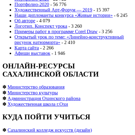
Портфолио-2020
- 56 776
Художественный Арт-Форум — 2019
- 15 397
Наши дипломанты конкурса «Живые истории»
- 6 245
Об авторе
- 4 079
Логотип. Конспект урока
- 3 260
Примеры работ в программе Corel Draw
- 3 256
Открытый урок по теме: «Линейно-конструктивный
рисунок натюрморта»
- 2 410
Карта сайта
- 2 266
Афиши выставок
- 1 946
ОНЛАЙН-РЕСУРСЫ
САХАЛИНСКОЙ ОБЛАСТИ
✽
Министерство образования
✽
Министерство культуры
✽
Администрация Охинского района
✽
Художественная школа г.Охи
КУДА ПОЙТИ УЧИТЬСЯ
✽
Сахалинский колледж искусств (дизайн)