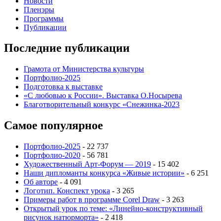
Новости
Пленэры
Программы
Публикации
Последние публикации
Грамота от Министерства культуры
Портфолио-2025
Подготовка к выставке
«С любовью к России». Выставка О.Носырева
Благотворительный конкурс «Снежинка-2023
Самое популярное
Портфолио-2025
- 22 737
Портфолио-2020
- 56 781
Художественный Арт-Форум — 2019
- 15 402
Наши дипломанты конкурса «Живые истории»
- 6 251
Об авторе
- 4 091
Логотип. Конспект урока
- 3 265
Примеры работ в программе Corel Draw
- 3 263
Открытый урок по теме: «Линейно-конструктивный
рисунок натюрморта»
- 2 418