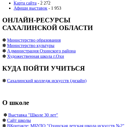
Карта сайта
- 2 272
Афиши выставок
- 1 953
ОНЛАЙН-РЕСУРСЫ
САХАЛИНСКОЙ ОБЛАСТИ
✽
Министерство образования
✽
Министерство культуры
✽
Администрация Охинского района
✽
Художественная школа г.Охи
КУДА ПОЙТИ УЧИТЬСЯ
✽
Сахалинский колледж искусств (дизайн)
О школе
✽
Выставка "Школе 30 лет"
✽
Сайт школы
✽
ВКонтакте: МБУДО "Охинская детская школа искусств №2"