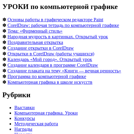
УРОКИ по компьютерной графике
✽
Основы работы в графическом редакторе Paint
✽
CorelDraw: рабочая тетрадь по компьютерной графике
✽
Тема: «Фирменный стиль»
✽
Народная мудрость в картинках. Открытый урок
✽
Поздравительная открытка
✽
Создание открытки в CorelDraw
✽
Открытки в CorelDraw (работы учащихся)
✽
Календарь «Мой город». Открытый урок
✽
Создание календаря в программе CorelDraw
✽
Создание плаката на тему «Книги — вечная ценность»
✽
Программа по компьютерной графике
✽
Компьютерная графика в школе искусств
Рубрики
Выставки
Компьютерная графика. Уроки
Конкурсы
Методическая работа
Награды