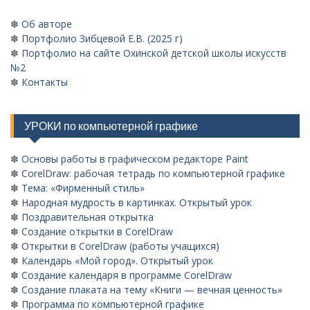
✽
Об авторе
✽
Портфолио Зибцевой Е.В. (2025 г)
✽
Портфолио на сайте Охинской детской школы искусств
№2
✽
Контакты
УРОКИ по компьютерной графике
✽
Основы работы в графическом редакторе Paint
✽
CorelDraw: рабочая тетрадь по компьютерной графике
✽
Тема: «Фирменный стиль»
✽
Народная мудрость в картинках. Открытый урок
✽
Поздравительная открытка
✽
Создание открытки в CorelDraw
✽
Открытки в CorelDraw (работы учащихся)
✽
Календарь «Мой город». Открытый урок
✽
Создание календаря в программе CorelDraw
✽
Создание плаката на тему «Книги — вечная ценность»
✽
Программа по компьютерной графике