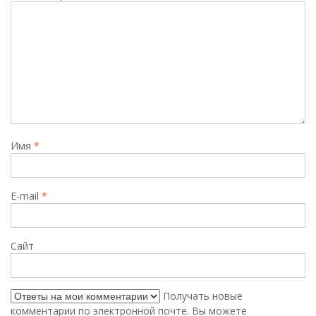
я
п
о
з
а
п
и
Имя
*
с
я
E-mail
*
м
Сайт
Получать новые
комментарии по электронной почте. Вы можете