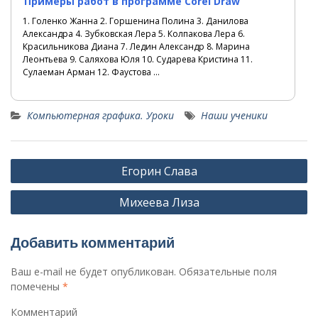
Примеры работ в программе Corel Draw
1. Голенко Жанна 2. Горшенина Полина 3. Данилова
Александра 4. Зубковская Лера 5. Колпакова Лера 6.
Красильникова Диана 7. Ледин Александр 8. Марина
Леонтьева 9. Саляхова Юля 10. Сударева Кристина 11.
Сулаеман Арман 12. Фаустова ...
Компьютерная графика. Уроки
Наши ученики
Н
Егорин Слава
а
Михеева Лиза
в
и
Добавить комментарий
г
а
Ваш e-mail не будет опубликован.
Обязательные поля
помечены
*
ц
и
Комментарий